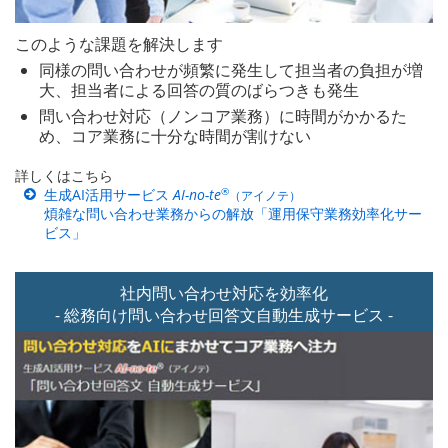
このような課題を解決します
同様の問い合わせが頻繁に発生して担当者の負担が増
大、担当者による回答の質のばらつきも発生
問い合わせ対応（ノンコア業務）に時間がかかるた
め、コア業務に十分な時間が割けない
詳しくはこちら
®
生成AI活用サービス
AI-no-te
（アイノテ）
煩雑な問い合わせ業務からの解放「運用保守業務効率化サー
ビス」
社内問い合わせ対応を
効率化
- 総務向け問い合わせ回答文
自動生成サービス -