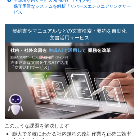
生成AI活用サービス
AI-no-te
（アイノテ）
保守困難なシステムを解析「リバースエンジニアリングサー
ビス」
契約書やマニュアルなどの
文書検索・要約を
自動化
- 文書活用サービス -
このような課題を解決します
膨大で多岐にわたる社内規程の改訂作業を正確に効率