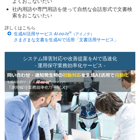
よくおこないたい
社内用語や専門用語を使って自然な会話形式で文書検
索をおこないたい
詳しくはこちら
®
生成AI活用サービス
AI-no-te
（アイノテ）
さまざまな文書を生成AIで活用「文書活用サービス」
システム障害対応や改善提案を
AIで迅速化
- 運用保守業務効率化
サービス -