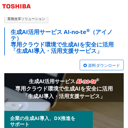
東芝デジタルエンジニアリング株式会社
業務改革ソリューション
®
生成AI活用サービス AI-no-te
（アイノ
テ）
専用クラウド環境で生成AIを安全に活用
「生成AI導入・活用支援サービス」
資料ダウンロード
®
生成AI活用サービス
AI-no-te
専用クラウド環境で
生成AIを安全に活用
「生成AI導入・活用支援サービス」
企業の生成AI導入、DX推進を
サポート