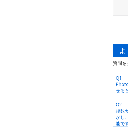
よ
質問を
Q1．
Phot
せる
Q2．
複数
かし
能で