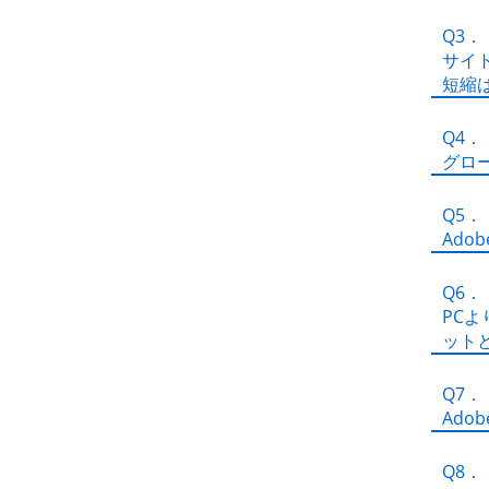
Q3．
サイ
短縮
Q4．
グロ
Q5．
Ado
Q6．
PC
ット
Q7．
Ado
Q8．