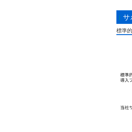
サ
標準的な