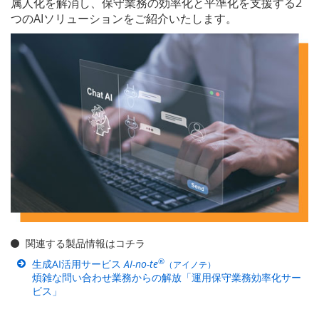
属人化を解消し、保守業務の効率化と平準化を支援する2
つのAIソリューションをご紹介いたします。
関連する製品情報はコチラ
®
生成AI活用サービス
AI-no-te
（アイノテ）
煩雑な問い合わせ業務からの解放「運用保守業務効率化サー
ビス」