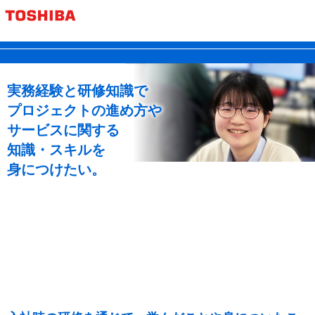
2025
年
新入社員の声
入
社
実務経験と研修知識で
プロジェクトの進め方や
O.M
サービスに関する
さ
知識・スキルを
身につけたい。
ん
遍
出身大学
情報系（コンピュータサイエンス学部 コンピュ
歴
ータサイエンス学科）
保有資格
情報処理技術者試験 基本情報技術者
出身地
埼玉県
趣味
ペーパークラフト、アニメ、ガチャガチャ
勤務地
本社